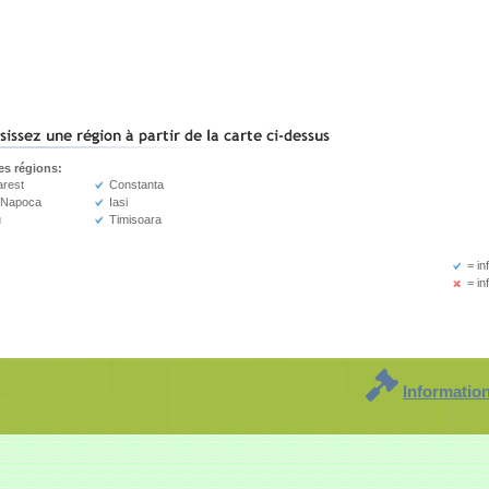
es régions:
rest
Constanta
-Napoca
Iasi
u
Timisoara
= in
= in
Informatio