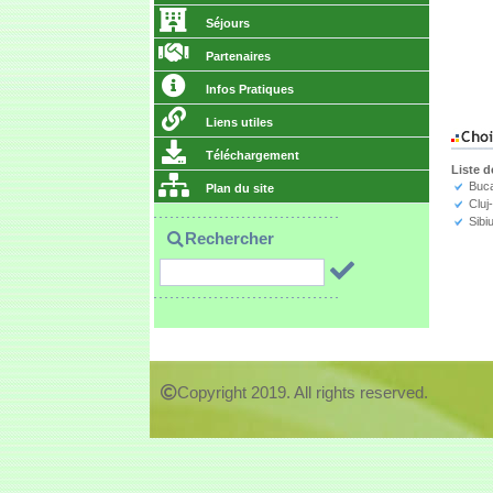
Séjours
Partenaires
Infos Pratiques
Liens utiles
Téléchargement
Liste d
Buca
Plan du site
Cluj
Sibi
Rechercher
Copyright 2019. All rights reserved.