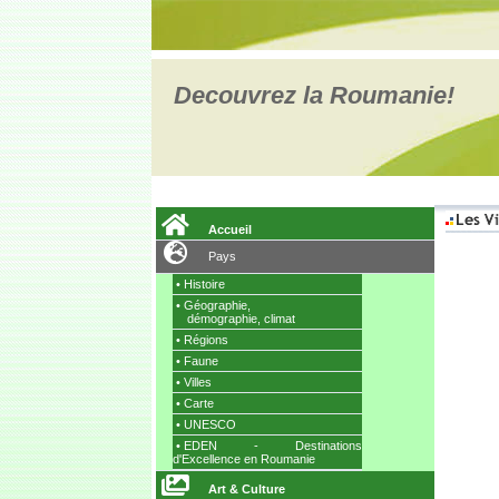
Decouvrez la Roumanie!
Accueil
Pays
•
Histoire
•
Géographie,
démographie
, climat
•
Régions
•
Faune
•
Villes
•
Carte
•
UNESCO
•
EDEN - Destinations
d'Excellence en Roumanie
Art & Culture