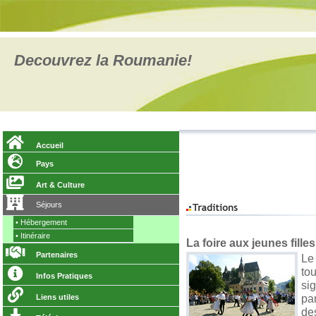
Decouvrez la Roumanie!
Accueil
Pays
Art & Culture
Séjours
•
Hébergement
•
Itinéraire
La foire aux jeunes fill
Partenaires
Le
to
Infos Pratiques
sig
pa
Liens utiles
de