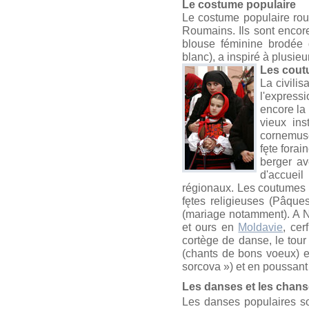
Le costume populaire
Le costume populaire rou
Roumains. Ils sont encore
blouse féminine brodée 
blanc), a inspiré à plusieu
Les coutu
La civilis
l'express
encore la
vieux ins
cornemuse
fęte fora
berger av
d'accueil
régionaux. Les coutumes 
fętes religieuses (Pâqu
(mariage notamment). A N
et ours en
Moldavie
, cer
cortège de danse, le tour
(chants de bons voeux) e
sorcova ») et en poussant 
Les danses et les chan
Les danses populaires son