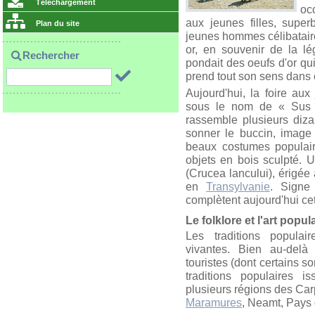
Téléchargement
oc
aux jeunes filles, supe
Plan du site
jeunes hommes célibataire
or, en souvenir de la l
Rechercher
pondait des oeufs d'or qui
prend tout son sens dans c
Aujourd'hui, la foire aux
sous le nom de « Sus 
rassemble plusieurs diza
sonner le buccin, image
beaux costumes populair
objets en bois sculpté. 
(Crucea lancului), érigée
en
Transylvanie
. Signe
complètent aujourd'hui cet
Le folklore et l'art popul
Les traditions populai
vivantes. Bien au-delà 
touristes (dont certains s
traditions populaires 
plusieurs régions des Car
Maramures
, Neamt, Pays 