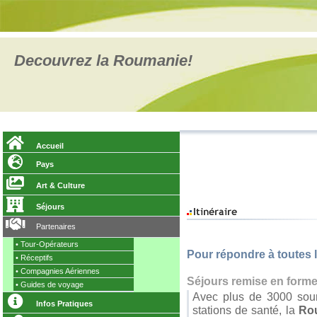
Decouvrez la Roumanie!
Accueil
Pays
Art & Culture
Séjours
Partenaires
•
Tour-Opérateurs
Pour répondre à toutes
•
Réceptifs
•
Compagnies Aériennes
Séjours remise en forme
•
Guides de voyage
Avec plus de 3000 sour
Infos Pratiques
stations de santé, la
Ro