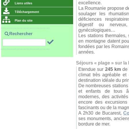
excellence.
Liens utiles
La Roumanie propose des 
Téléchargement
soulager les rhumatism
déficiences respiratoir
Plan du site
digestif ou nerveux
gynécologiques…
Rechercher
Les stations thermales, 
en montagne datent pour 
fondées par les Romains, 
années.
Séjours « plage » sur la
Etendue sur
245 km
de 
climat très agréable e
destination idéale du pr
De nombreuses stations b
et enfants de tous âg
modernes, des activités
encore des excursions 
fascinants ou de la magn
A 2h30 de Bucarest,
Co
ses monuments, anciens
bordure de mer.