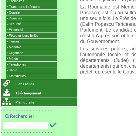
•
Formalités
La Roumanie est Membre
•
Transports intérieurs
Basescu) est élu au suffr
•
Courrier
une seule fois. Le Préside
•
Douanes
(Calin Popescu Tariceanu
•
Sécurité
Parlement. Le candidat 
•
Electricité
n'est qu'après son obte
•
Fêtes et jours fériés
du Gouvernement.
•
Heures
•
Monnaie
Les services publics, adm
•
Urgences
l'autonomie locale et d
•
Météo
départements (Judet) (
•
Téléphones
départements) qui ont ch
•
Santé
préfet représente le Gou
•
Statistiques
Liens utiles
Téléchargement
Plan du site
Rechercher