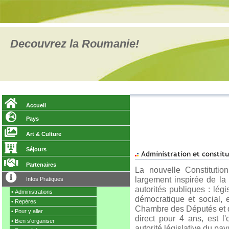
Decouvrez la Roumanie!
Accueil
Pays
Art & Culture
Séjours
Partenaires
La nouvelle Constituti
largement inspirée de la C
Infos Pratiques
autorités publiques : légi
•
Administrations
démocratique et social,
•
Repères
Chambre des Députés et d
•
Pour y aller
direct pour 4 ans, est l
•
Bien s'organiser
autorité législative du pay