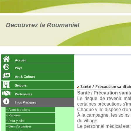
Decouvrez la Roumanie!
Accueil
Pays
Art & Culture
Séjours
Santé / Précaution sanit
Partenaires
Le risque de revenir ma
Infos Pratiques
certaines précautions s'i
Chaque ville dispose d'un
•
Administrations
À la campagne, les soins 
•
Repères
du village.
•
Pour y aller
Le personnel médical est t
•
Bien s'organiser