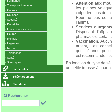
•
Formalités
Attention aux mou
•
Transports intérieurs
les plaines valaqu
•
Courrier
colportent pas de m
•
Douanes
Pour ne pas se lais
•
Sécurité
l'animal.
•
Electricité
Services d'urgen
•
Fêtes et jours fériés
Disposant d'hôpitau
•
Heures
pharmacies, certaine
•
Monnaie
Vaccination.
Aucun 
•
Urgences
autant, il est conse
•
Météo
que : tétanos, polio
•
Téléphones
est recommandé ; pe
•
Santé
En fonction du type de séj
•
Statistiques
un petite trousse à pharm
Liens utiles
Téléchargement
Plan du site
Rechercher