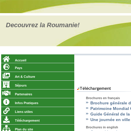
Decouvrez la Roumanie!
Accueil
Pays
Art & Culture
Séjours
Partenaires
Brochures en français
Brochure générale 
Infos Pratiques
Patrimoine Mondial 
Liens utiles
Guide Général de l
Une journée en ville
Téléchargement
Brochures in english
Plan du site