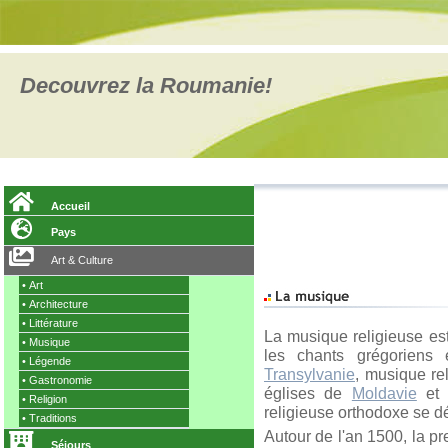
Decouvrez la Roumanie!
Accueil
Pays
Art & Culture
•
Art
•
Architecture
•
Littérature
La musique religieuse est
•
Musique
les chants grégoriens 
•
Légende
Transylvanie
, musique re
•
Gastronomie
églises de
Moldavie
et 
•
Religion
religieuse orthodoxe se dé
•
Traditions
Autour de l'an 1500, la p
Séjours