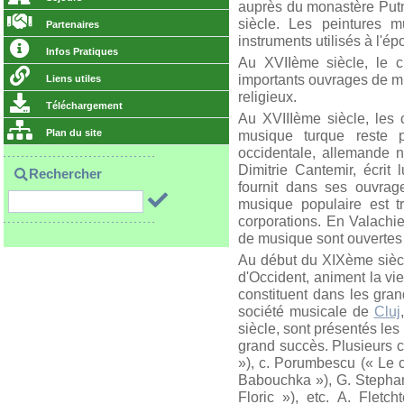
auprès du monastère Put
siècle. Les peintures 
Partenaires
instruments utilisés à l'ép
Infos Pratiques
Au XVIIème siècle, le c
importants ouvrages de mu
Liens utiles
religieux.
Téléchargement
Au XVIIIème siècle, les 
Plan du site
musique turque reste p
occidentale, allemande n
Dimitrie Cantemir, écrit
Rechercher
fournit dans ses ouvra
musique populaire est tr
corporations. En Valachi
de musique sont ouvertes
Au début du XIXème siècl
d'Occident, animent la vie
constituent dans les gra
société musicale de
Cluj
siècle, sont présentés le
grand succès. Plusieurs c
»), c. Porumbescu (« Le c
Babouchka »), G. Stephan
Floric »), etc. A. Fletc