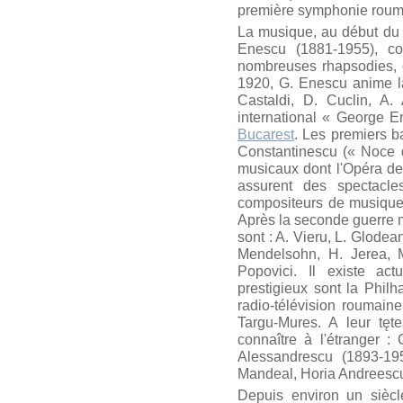
première symphonie rouma
La musique, au début du
Enescu (1881-1955), c
nombreuses rhapsodies, ch
1920, G. Enescu anime la
Castaldi, D. Cuclin, A.
international « George E
Bucarest
. Les premiers b
Constantinescu (« Noce d
musicaux dont l'Opéra de
assurent des spectacle
compositeurs de musique d
Après la seconde guerre 
sont : A. Vieru, L. Glodea
Mendelsohn, H. Jerea, M
Popovici. Il existe ac
prestigieux sont la Phil
radio-télévision roumain
Targu-Mures. A leur tęte
connaître à l'étranger :
Alessandrescu (1893-195
Mandeal, Horia Andreesc
Depuis environ un siècle