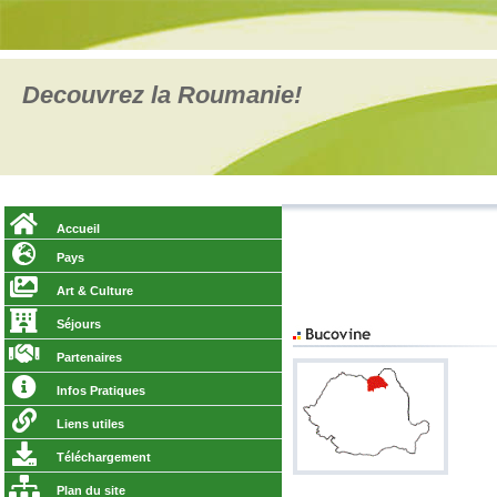
Decouvrez la Roumanie!
Accueil
Pays
Art & Culture
Séjours
Partenaires
Infos Pratiques
Liens utiles
Téléchargement
Plan du site