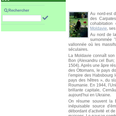
Rechercher
Au nord-est d
des Carpates
cohabitation
Moldavie
, ses
Au nord de l
surnommée "l
vallonnée où les massifs
séculaires.
La Moldavie connaît son
Bon (Alexandru cel Bun; 
1504). Après une âpre ré
des Ottomans, le pays doi
l'empire des Habsbourg l
pays des hêtres », du sl
Roumanie. En 1944, l'Uni
brillante capitale, Cernã
aujourd'hui en Ukraine.
On résume souvent la B
inépuisable source d'ém
débordant d'activité et de
maisons. Le paysan semble 