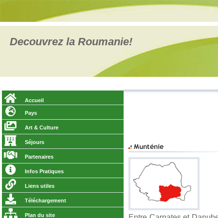
Decouvrez la Roumanie!
Accueil
Pays
Art & Culture
Séjours
Partenaires
Infos Pratiques
Liens utiles
Téléchargement
Plan du site
Entre Carpates et Danube 