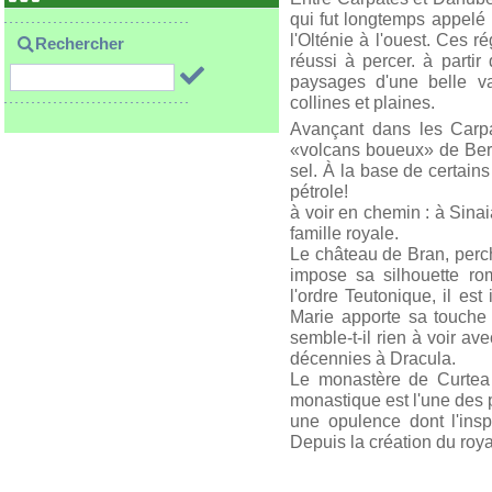
qui fut longtemps appelé l
l'Olténie à l'ouest. Ces r
Rechercher
réussi à percer. à parti
paysages d'une belle var
collines et plaines.
Avançant dans les Carpa
«volcans boueux» de Berca
sel. À la base de certains
pétrole!
à voir en chemin : à Sinai
famille royale.
Le château de Bran, perc
impose sa silhouette ro
l'ordre Teutonique, il es
Marie apporte sa touche i
semble-t-il rien à voir a
décennies à Dracula.
Le monastère de Curtea 
monastique est l'une des
une opulence dont l'insp
Depuis la création du ro