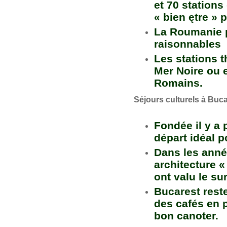
et 70 stations
« bien ętre » 
La Roumanie p
raisonnables
Les stations t
Mer Noire ou 
Romains.
Séjours culturels à Buc
Fondée il y a 
départ idéal 
Dans les anné
architecture «
ont valu le su
Bucarest reste
des cafés en pl
bon canoter.