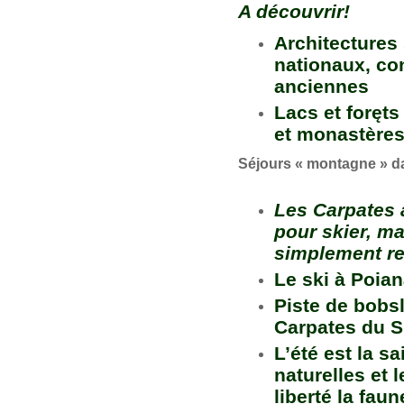
A découvrir!
Architectures
nationaux, con
anciennes
Lacs et foręt
et monastères
Séjours « montagne » da
Les Carpates a
pour skier, ma
simplement resp
Le ski à Poia
Piste de bobsl
Carpates du 
L’été est la s
naturelles et 
liberté la fa