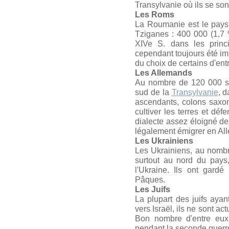
Transylvanie où ils se sont
Les Roms
La Roumanie est le pays
Tziganes : 400 000 (1,7 
XIVe S. dans les princi
cependant toujours été im
du choix de certains d'e
Les Allemands
Au nombre de 120 000 soi
sud de la
Transylvanie
, d
ascendants, colons saxon
cultiver les terres et déf
dialecte assez éloigné d
légalement émigrer en A
Les Ukrainiens
Les Ukrainiens, au nombr
surtout au nord du pays
l'Ukraine. Ils ont gard
Pâques.
Les Juifs
La plupart des juifs ay
vers Israël, ils ne sont a
Bon nombre d'entre eux
pendant la seconde guerr