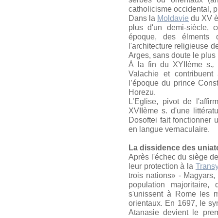
catholicisme occidental, p
Dans la
Moldavie
du XV èm
plus d'un demi-siècle, 
époque, des él­ments d
l'architecture religieuse
Arges, sans doute le plus
À la fin du XYIIème s.
,
Valachie et contribuent
l’époque du prince Const
Horezu.
L’Eglise, pivot de l'affi
XVIIème s. d'une littér
Dosoftei fait fonc­tionne
en langue vernaculaire.
La dissidence des uniat
Après l'échec du siège d
leur protection à la
Transy
trois nations» - Magyars,
population majoritaire
s'unissent à Rome les m
orientaux. En 1697, le syn
Atanasie devient le pre