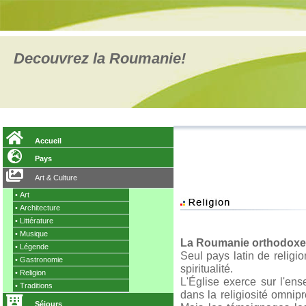
Decouvrez la Roumanie!
Accueil
Pays
Art & Culture
•
Art
•
Architecture
•
Littérature
•
Musique
La Roumanie
orthodoxe
•
Légende
Seul pays latin de religi
•
Gastronomie
spiritualité.
•
Religion
L'Église exerce sur l'ens
•
Traditions
dans la religiosité omnip
Séjours