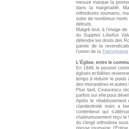
mesure marque la promot
dans la marginalité. Ma
orthodoxes roumains, ma
outre de nombreux morts 
détruits.
Malgré tout, à l'image de
du
Supplex Libellus
Va
défendre les droits des Ro
parole de la revendicat
l'union de la
Transylvanie
L'Église, entre le com
En 1948, le pouvoir commu
églises et fidèles revienn
temps à réduire le poids
des monastères et autres
Plus tard, Ceaucescu red
parfois sur elle pour déve
Après le rétablissement d
clandestinité mais a bi
contentieux qui s'attén
chaleureusement reçu le
du clergé orthodoxe sous
presse roumaine, l'Église 