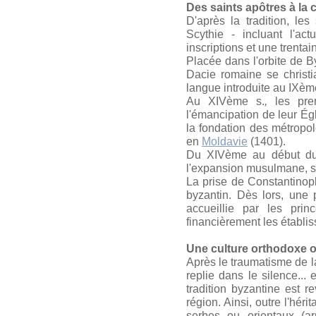
Des saints apôtres à la
D'après la tradition, le
Scythie - incluant l'act
inscriptions et une trent
Placée dans l'orbite de B
Dacie romaine se christia
langue introduite au IXème
Au XIVème s.
,
les pre
l'émancipation de leur Égl
la fondation des métropo
en
Moldavie
(1401).
Du XIVème au début d
l'expansion musulmane, se
La prise de Constantinop
byzantin. Dès lors, une 
accueillie par les prin
financièrement les établi
Une culture orthodoxe o
Après le traumatisme de 
replie dans le silence..
tradition byzantine est r
région. Ainsi, outre l'héri
serbes ou orientaux (ar