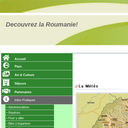
Decouvrez la Roumanie!
Accueil
Pays
Art & Culture
Séjours
Partenaires
Infos Pratiques
•
Administrations
•
Repères
•
Pour y aller
•
Bien s'organiser