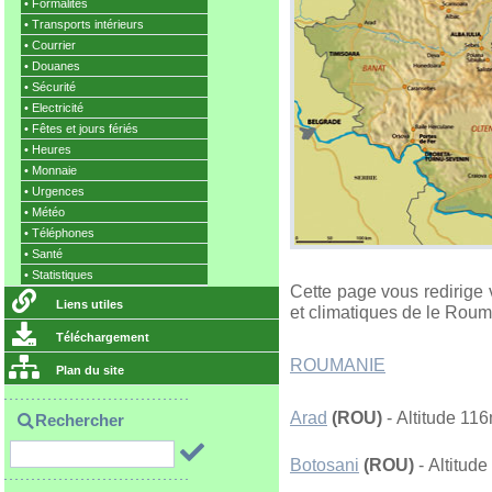
•
Formalités
•
Transports intérieurs
•
Courrier
•
Douanes
•
Sécurité
•
Electricité
•
Fêtes et jours fériés
•
Heures
•
Monnaie
•
Urgences
•
Météo
•
Téléphones
•
Santé
•
Statistiques
Cette page vous redirige 
Liens utiles
et climatiques de le Rouma
Téléchargement
ROUMANIE
Plan du site
Arad
(ROU)
- Altitude 11
Rechercher
Botosani
(ROU)
- Altitud