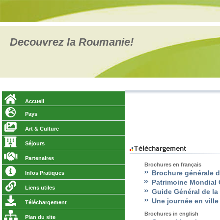
Decouvrez la Roumanie!
Accueil
Pays
Art & Culture
Séjours
Partenaires
Brochures en français
Brochure générale 
Infos Pratiques
Patrimoine Mondial 
Liens utiles
Guide Général de l
Une journée en ville
Téléchargement
Brochures in english
Plan du site