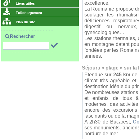
excellence.
Liens utiles
La Roumanie propose des 
Téléchargement
soulager les rhumatism
déficiences respiratoir
Plan du site
digestif ou nerveux
gynécologiques…
Rechercher
Les stations thermales, 
en montagne datent pour 
fondées par les Romains, 
années.
Séjours « plage » sur la
Etendue sur
245 km
de 
climat très agréable e
destination idéale du pr
De nombreuses stations b
et enfants de tous âg
modernes, des activités
encore des excursions 
fascinants ou de la magn
A 2h30 de Bucarest,
Co
ses monuments, anciens
bordure de mer.