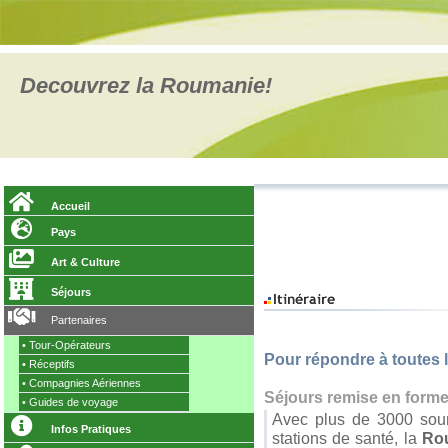
Decouvrez la Roumanie!
Accueil
Pays
Art & Culture
Séjours
Partenaires
•
Tour-Opérateurs
Pour répondre à toutes
•
Réceptifs
•
Compagnies Aériennes
Séjours remise en forme
•
Guides de voyage
Avec plus de 3000 sour
Infos Pratiques
stations de santé, la
Ro