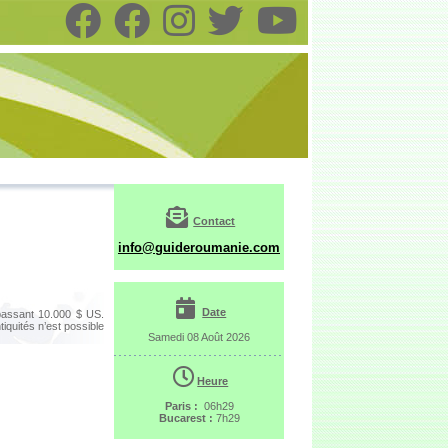
Contact
info@guideroumanie.com
Date
passant 10.000 $ US.
ntiquités n’est possible
Samedi 08 Août 2026
Heure
Paris :
06h29
Bucarest :
7h29