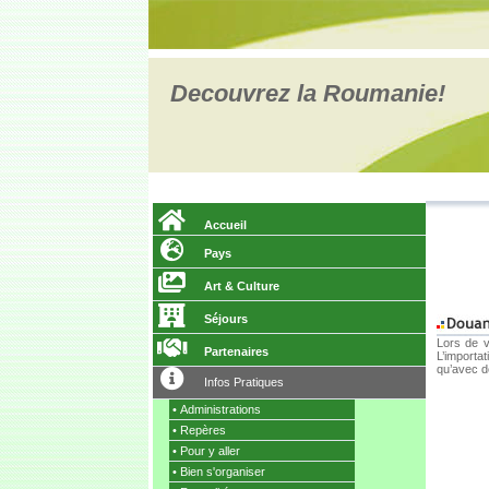
Decouvrez la Roumanie!
Accueil
Pays
Art & Culture
Séjours
Lors de v
Partenaires
L’importat
qu’avec de
Infos Pratiques
•
Administrations
•
Repères
•
Pour y aller
•
Bien s'organiser