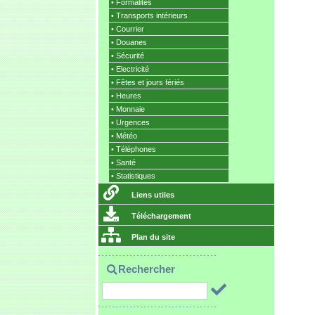
•
Formalités
•
Transports intérieurs
•
Courrier
•
Douanes
•
Sécurité
•
Electricité
•
Fêtes et jours fériés
•
Heures
•
Monnaie
•
Urgences
•
Météo
•
Téléphones
•
Santé
•
Statistiques
Liens utiles
Téléchargement
Plan du site
Rechercher