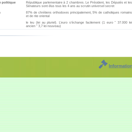
 politique
République parlementaire à 2 chambres. Le Président, les Députés et les
Sénateurs sont élus tous les 4 ans au scrutin universel secret
n
87% de chrétiens orthodoxes principalement, 5% de catholiques romains
et de rite oriental
le leu (lei au pluriel). L’euro s’échange facilement (1 euro ˜ 37.000 lei
ancien ˜ 3,7 lei nouveau)
Informatio