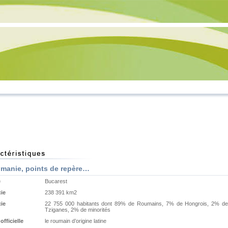
manie, points de repère…
e
Bucarest
cie
238 391 km2
cie
22 755 000 habitants dont 89% de Roumains, 7% de Hongrois, 2% de
Tziganes, 2% de minorités
fficielle
le roumain d’origine latine