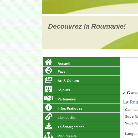
Decouvrez la Roumanie!
Accueil
Pays
Art & Culture
Séjours
Partenaires
La Rou
Infos Pratiques
Capital
Superfi
Liens utiles
Superfi
Téléchargement
Langue o
Plan du site