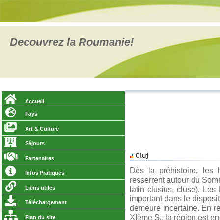
Decouvrez la Roumanie!
Accueil
Pays
Art & Culture
Séjours
Partenaires
Dès la préhistoire, les
Infos Pratiques
resserrent autour du Somes
Liens utiles
latin clusius, cluse). Les
important dans le disposit
Téléchargement
demeure incertaine. En re
XIème S., la région est e
Plan du site