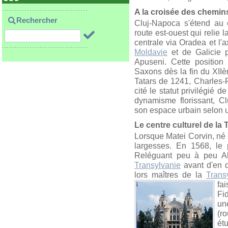
A la croisée des chemin
Rechercher
Cluj-Napoca s'étend au 
route est-ouest qui relie l
centrale via Oradea et l'a
Moldavie
et de Galicie p
Apuseni. Cette position 
Saxons dès la fin du XIIè
Tatars de 1241, Charles-R
cité le statut privilégié d
dynamisme florissant, Cl
son espace urbain selon u
Le centre culturel de la
Lorsque Matei Corvin, né à
largesses. En 1568, le 
Reléguant peu à peu Alb
Transylvanie
avant d'en d
lors maîtres de la
Trans
fai
Fi
un
(r
ét