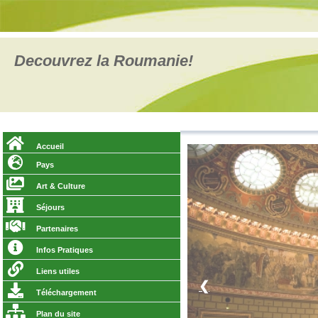
Decouvrez la Roumanie!
Accueil
Pays
Art & Culture
Séjours
Partenaires
Infos Pratiques
Liens utiles
❮
Téléchargement
Plan du site