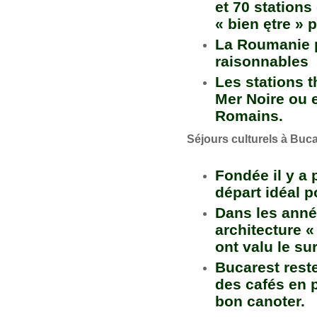
et 70 stations
« bien ętre » 
La Roumanie p
raisonnables
Les stations t
Mer Noire ou 
Romains.
Séjours culturels à Buc
Fondée il y a 
départ idéal 
Dans les anné
architecture «
ont valu le su
Bucarest reste
des cafés en pl
bon canoter.