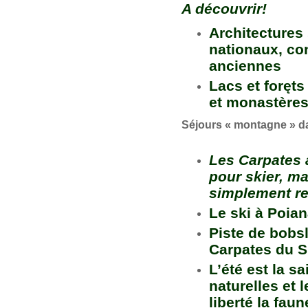
A découvrir!
Architectures
nationaux, con
anciennes
Lacs et foręt
et monastères
Séjours « montagne » da
Les Carpates a
pour skier, ma
simplement resp
Le ski à Poia
Piste de bobsl
Carpates du 
L’été est la s
naturelles et 
liberté la fa